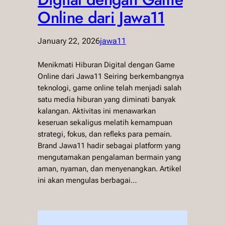
Online dari Jawa11
January 22, 2026
jawa11
Menikmati Hiburan Digital dengan Game
Online dari Jawa11 Seiring berkembangnya
teknologi, game online telah menjadi salah
satu media hiburan yang diminati banyak
kalangan. Aktivitas ini menawarkan
keseruan sekaligus melatih kemampuan
strategi, fokus, dan refleks para pemain.
Brand Jawa11 hadir sebagai platform yang
mengutamakan pengalaman bermain yang
aman, nyaman, dan menyenangkan. Artikel
ini akan mengulas berbagai…