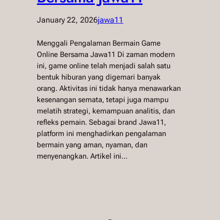
January 22, 2026
jawa11
Menggali Pengalaman Bermain Game
Online Bersama Jawa11 Di zaman modern
ini, game online telah menjadi salah satu
bentuk hiburan yang digemari banyak
orang. Aktivitas ini tidak hanya menawarkan
kesenangan semata, tetapi juga mampu
melatih strategi, kemampuan analitis, dan
refleks pemain. Sebagai brand Jawa11,
platform ini menghadirkan pengalaman
bermain yang aman, nyaman, dan
menyenangkan. Artikel ini…