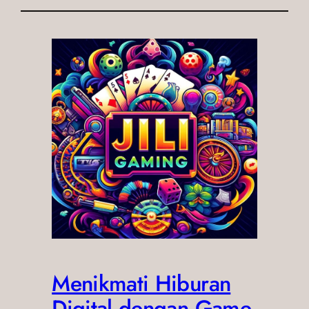
Menikmati Hiburan
Digital dengan Game