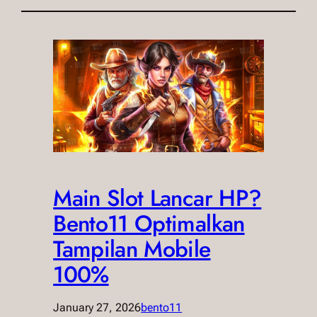
Main Slot Lancar HP?
Bento11 Optimalkan
Tampilan Mobile
100%
January 27, 2026
bento11