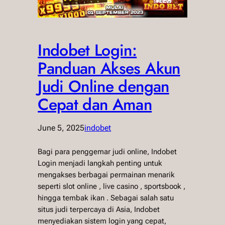
Indobet Login:
Panduan Akses Akun
Judi Online dengan
Cepat dan Aman
June 5, 2025
indobet
Bagi para penggemar judi online, Indobet
Login menjadi langkah penting untuk
mengakses berbagai permainan menarik
seperti slot online , live casino , sportsbook ,
hingga tembak ikan . Sebagai salah satu
situs judi terpercaya di Asia, Indobet
menyediakan sistem login yang cepat,