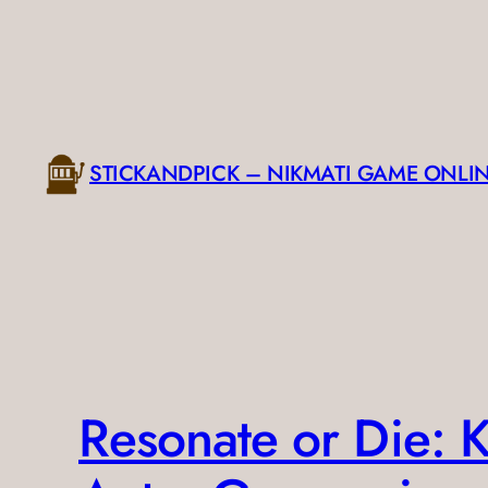
Skip
to
content
STICKANDPICK – NIKMATI GAME ONL
Resonate or Die: 