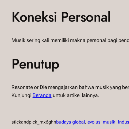
Koneksi Personal
Musik sering kali memiliki makna personal bagi pen
Penutup
Resonate or Die mengajarkan bahwa musik yang ber
Kunjungi
Beranda
untuk artikel lainnya.
stickandpick_mx6ghn
budaya global
, 
evolusi musik
, 
indust