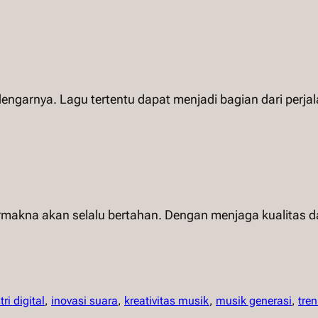
dengarnya. Lagu tertentu dapat menjadi bagian dari perja
makna akan selalu bertahan. Dengan menjaga kualitas da
ri digital
, 
inovasi suara
, 
kreativitas musik
, 
musik generasi
, 
tre