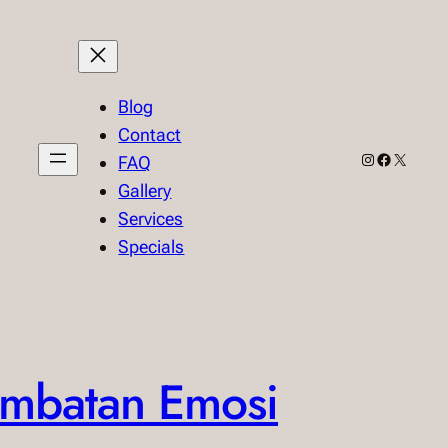
Blog
Contact
Instagram
Facebook
X
FAQ
Gallery
Services
Specials
embatan Emosi