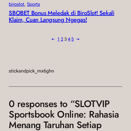
biroslot
, 
Sports
SBOBET Bonus Meledak di BiroSlot! Sekali
Klaim, Cuan Langsung Ngegas!
←
1
2
3
4
5
→
stickandpick_mx6ghn
0 responses to “SLOTVIP
Sportsbook Online: Rahasia
Menang Taruhan Setiap