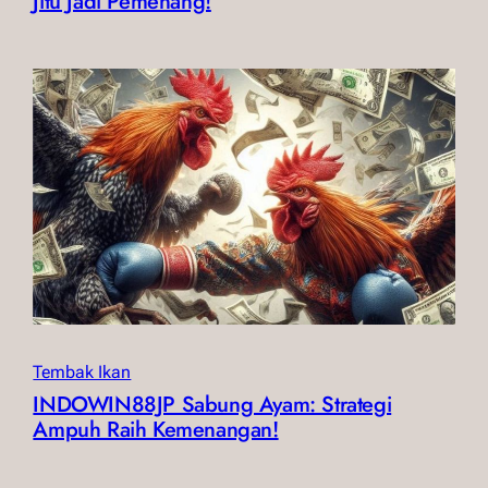
Jitu Jadi Pemenang!
Tembak Ikan
INDOWIN88JP Sabung Ayam: Strategi
Ampuh Raih Kemenangan!