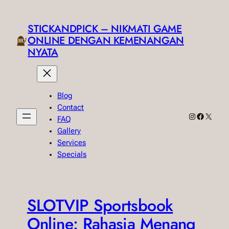
Skip
to
STICKANDPICK – NIKMATI GAME
content
ONLINE DENGAN KEMENANGAN
NYATA
Blog
Contact
Instagram
Faceboo
X
FAQ
Gallery
Services
Specials
SLOTVIP Sportsbook
Online: Rahasia Menang