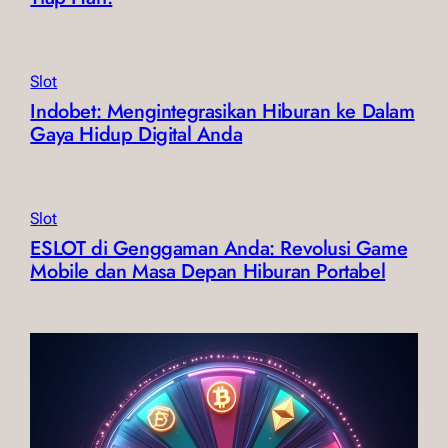
Slot
Indobet: Mengintegrasikan Hiburan ke Dalam
Gaya Hidup Digital Anda
Slot
ESLOT di Genggaman Anda: Revolusi Game
Mobile dan Masa Depan Hiburan Portabel