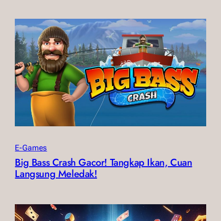
E-Games
Big Bass Crash Gacor! Tangkap Ikan, Cuan
Langsung Meledak!