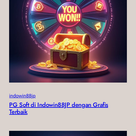
indowin88jp
PG Soft di Indowin88JP dengan Grafis
Terbaik