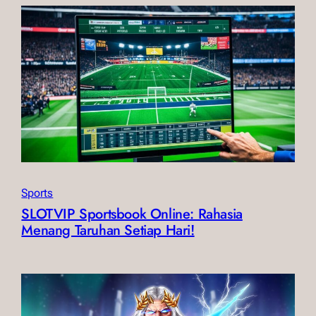
Sports
SLOTVIP Sportsbook Online: Rahasia
Menang Taruhan Setiap Hari!