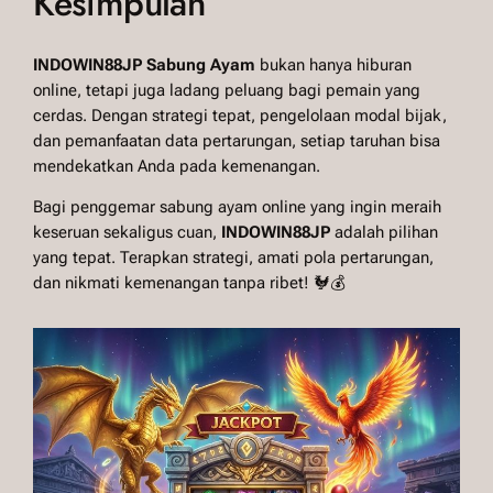
Kesimpulan
INDOWIN88JP Sabung Ayam
bukan hanya hiburan
online, tetapi juga ladang peluang bagi pemain yang
cerdas. Dengan strategi tepat, pengelolaan modal bijak,
dan pemanfaatan data pertarungan, setiap taruhan bisa
mendekatkan Anda pada kemenangan.
Bagi penggemar sabung ayam online yang ingin meraih
keseruan sekaligus cuan,
INDOWIN88JP
adalah pilihan
yang tepat. Terapkan strategi, amati pola pertarungan,
dan nikmati kemenangan tanpa ribet! 🐓💰