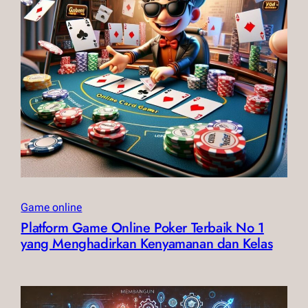
Game online
Platform Game Online Poker Terbaik No 1
yang Menghadirkan Kenyamanan dan Kelas