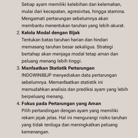
Setiap ayam memiliki kelebihan dan kelemahan,
mulai dari kecepatan, agresivitas, hingga stamina.
Mengamati pertarungan sebelumnya akan
membantu menentukan taruhan yang lebih akurat.
Kelola Modal dengan Bijak
Tentukan batas taruhan harian dan hindari
memasang taruhan besar sekaligus. Strategi
bertahap akan menjaga modal tetap aman dan
peluang menang lebih tinggi.
Manfaatkan Statistik Pertarungan
INDOWIN88JP menyediakan data pertarungan
sebelumnya. Memanfaatkan statistik ini
memudahkan analisis dan prediksi ayam yang lebih
berpeluang menang.
Fokus pada Pertarungan yang Aman
Pilih pertandingan dengan ayam yang memiliki
rekam jejak jelas. Hal ini mengurangi risiko taruhan
yang tidak terduga dan meningkatkan peluang
kemenangan.