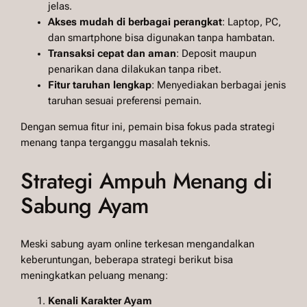
jelas.
Akses mudah di berbagai perangkat
: Laptop, PC,
dan smartphone bisa digunakan tanpa hambatan.
Transaksi cepat dan aman
: Deposit maupun
penarikan dana dilakukan tanpa ribet.
Fitur taruhan lengkap
: Menyediakan berbagai jenis
taruhan sesuai preferensi pemain.
Dengan semua fitur ini, pemain bisa fokus pada strategi
menang tanpa terganggu masalah teknis.
Strategi Ampuh Menang di
Sabung Ayam
Meski sabung ayam online terkesan mengandalkan
keberuntungan, beberapa strategi berikut bisa
meningkatkan peluang menang:
Kenali Karakter Ayam