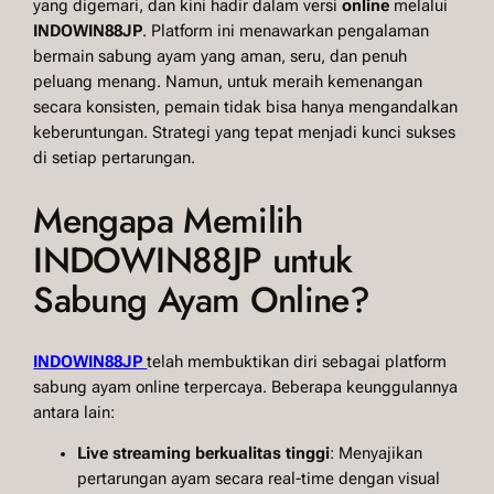
yang digemari, dan kini hadir dalam versi
online
melalui
INDOWIN88JP
. Platform ini menawarkan pengalaman
bermain sabung ayam yang aman, seru, dan penuh
peluang menang. Namun, untuk meraih kemenangan
secara konsisten, pemain tidak bisa hanya mengandalkan
keberuntungan. Strategi yang tepat menjadi kunci sukses
di setiap pertarungan.
Mengapa Memilih
INDOWIN88JP untuk
Sabung Ayam Online?
INDOWIN88JP
telah membuktikan diri sebagai platform
sabung ayam online terpercaya. Beberapa keunggulannya
antara lain:
Live streaming berkualitas tinggi
: Menyajikan
pertarungan ayam secara real-time dengan visual