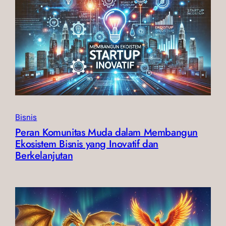
Bisnis
Peran Komunitas Muda dalam Membangun
Ekosistem Bisnis yang Inovatif dan
Berkelanjutan