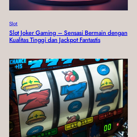
Slot
Slot Joker Gaming – Sensasi Bermain dengan
Kualitas Tinggi dan Jackpot Fantastis