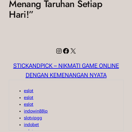
Menang Taruhan Setiap
Hari!”
Instagram
Facebook
X
STICKANDPICK – NIKMATI GAME ONLINE
DENGAN KEMENANGAN NYATA
eslot
eslot
eslot
indowin88jp
slotvipgg
indobet
eslot