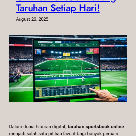
Taruhan Setiap Hari!
August 20, 2025
Dalam dunia hiburan digital,
taruhan sportsbook online
menjadi salah satu pilihan favorit bagi banyak pemain