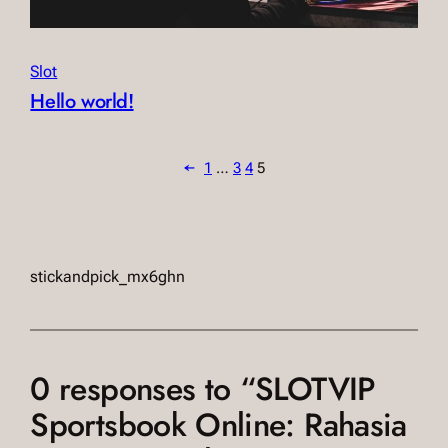
Slot
Hello world!
←
1
…
3
4
5
stickandpick_mx6ghn
0 responses to “SLOTVIP
Sportsbook Online: Rahasia