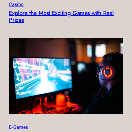
Casino
Explore the Most Exciting Games with Real
Prizes
E-Games