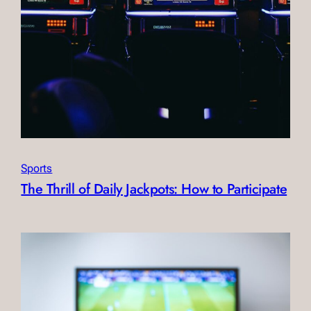
Sports
The Thrill of Daily Jackpots: How to Participate