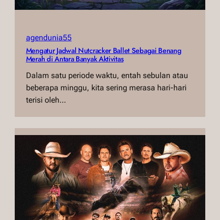
agendunia55
Mengatur Jadwal Nutcracker Ballet Sebagai Benang
Merah di Antara Banyak Aktivitas
Dalam satu periode waktu, entah sebulan atau
beberapa minggu, kita sering merasa hari-hari
terisi oleh…