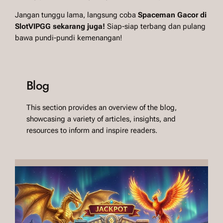
Jangan tunggu lama, langsung coba
Spaceman Gacor di
SlotVIPGG sekarang juga!
Siap-siap terbang dan pulang
bawa pundi-pundi kemenangan!
Blog
This section provides an overview of the blog,
showcasing a variety of articles, insights, and
resources to inform and inspire readers.