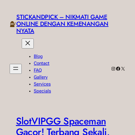
Skip
to
STICKANDPICK – NIKMATI GAME
content
ONLINE DENGAN KEMENANGAN
NYATA
Blog
Contact
Instagram
Faceboo
X
FAQ
Gallery
Services
Specials
SlotVIPGG Spaceman
Gacor! Terbang Sekali,