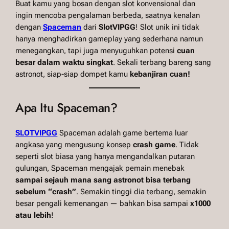
Buat kamu yang bosan dengan slot konvensional dan
ingin mencoba pengalaman berbeda, saatnya kenalan
dengan
Spaceman
dari
SlotVIPGG
! Slot unik ini tidak
hanya menghadirkan gameplay yang sederhana namun
menegangkan, tapi juga menyuguhkan potensi
cuan
besar dalam waktu singkat
. Sekali terbang bareng sang
astronot, siap-siap dompet kamu
kebanjiran cuan!
Apa Itu Spaceman?
SLOTVIPGG
Spaceman adalah game bertema luar
angkasa yang mengusung konsep
crash game
. Tidak
seperti slot biasa yang hanya mengandalkan putaran
gulungan, Spaceman mengajak pemain menebak
sampai sejauh mana sang astronot bisa terbang
sebelum “crash”
. Semakin tinggi dia terbang, semakin
besar pengali kemenangan — bahkan bisa sampai
x1000
atau lebih
!