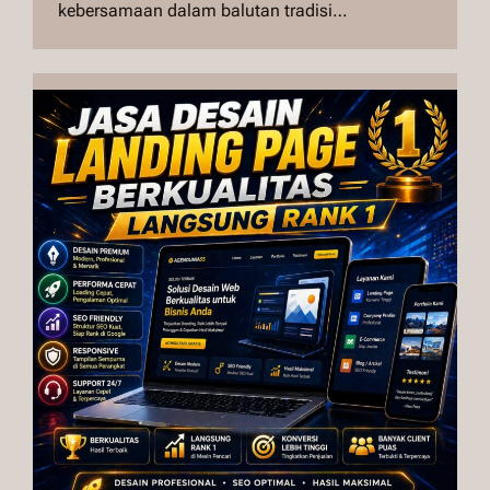
kebersamaan dalam balutan tradisi…