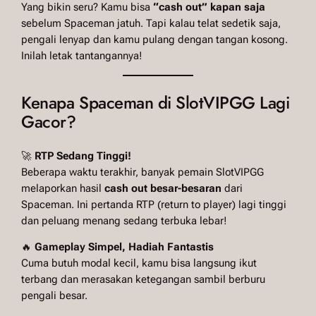
Yang bikin seru? Kamu bisa
“cash out” kapan saja
sebelum Spaceman jatuh. Tapi kalau telat sedetik saja,
pengali lenyap dan kamu pulang dengan tangan kosong.
Inilah letak tantangannya!
Kenapa Spaceman di SlotVIPGG Lagi
Gacor?
🚀
RTP Sedang Tinggi!
Beberapa waktu terakhir, banyak pemain SlotVIPGG
melaporkan hasil
cash out besar-besaran
dari
Spaceman. Ini pertanda RTP (return to player) lagi tinggi
dan peluang menang sedang terbuka lebar!
🔥
Gameplay Simpel, Hadiah Fantastis
Cuma butuh modal kecil, kamu bisa langsung ikut
terbang dan merasakan ketegangan sambil berburu
pengali besar.